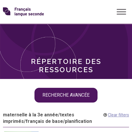
Skip
Transformons
to
THÈMES
content
le
RÔLES
français
RÉPERTOIRE DES
langue
RESSOURCES
seconde
Skip
RECHERCHE AVANCÉE
filter
navigation
maternelle à la 3e année
/
textes
Clear filters
imprimés
/
français de base
/
planification