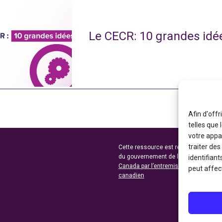
Le CECR: 10 grandes idé
Afin d'offr
telles que
votre appa
traiter de
Cette ressource est réalisée grâce au
du gouvernement de l’Ontario et du 
identifiant
Canada par l’entremise du ministère 
peut affect
canadien