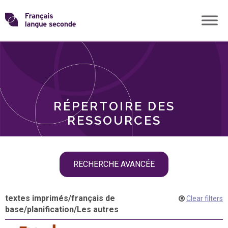
Skip
Transformons
to
THÈMES
content
le
RÔLES
français
RÉPERTOIRE DES
langue
RESSOURCES
seconde
Skip
RECHERCHE AVANCÉE
filter
navigation
textes imprimés
/
français de
Clear filters
base
/
planification
/
Les autres