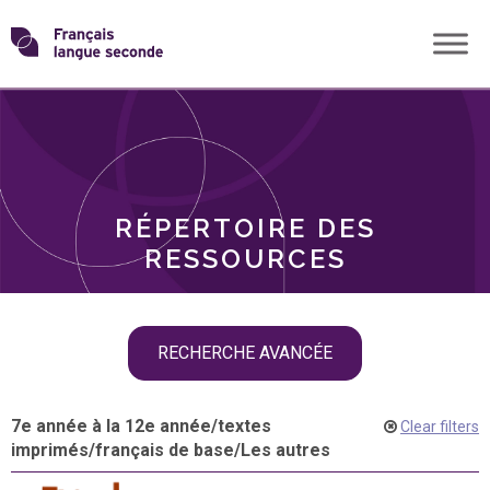
Skip
Transformons
to
THÈMES
content
le
RÔLES
français
RÉPERTOIRE DES
langue
RESSOURCES
seconde
Skip
RECHERCHE AVANCÉE
filter
navigation
7e année à la 12e année
/
textes
Clear filters
imprimés
/
français de base
/
Les autres