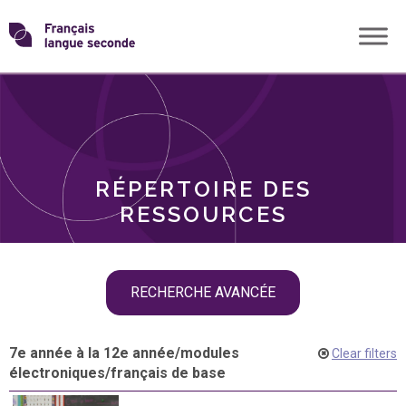
Skip
Transformons
to
THÈMES
content
le
RÔLES
français
RÉPERTOIRE DES
langue
RESSOURCES
seconde
Skip
RECHERCHE AVANCÉE
filter
navigation
7e année à la 12e année
/
modules
Clear filters
électroniques
/
français de base