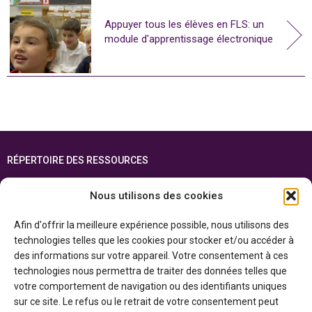
Appuyer tous les élèves en FLS: un
module d'apprentissage électronique
RÉPERTOIRE DES RESSOURCES
FOIRE AUX QUESTIONS
Nous utilisons des cookies
PLAN DU SITE
Afin d'offrir la meilleure expérience possible, nous utilisons des
ENGLISH
technologies telles que les cookies pour stocker et/ou accéder à
des informations sur votre appareil. Votre consentement à ces
Cette ressource est réalisée grâce au soutien financier du gouvernement de
technologies nous permettra de traiter des données telles que
l’Ontario et du gouvernement du
Canada par l’entremise du ministère du
Patrimoine canadien
votre comportement de navigation ou des identifiants uniques
sur ce site. Le refus ou le retrait de votre consentement peut