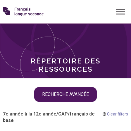
Skip
Transformons
to
THÈMES
content
le
RÔLES
français
RÉPERTOIRE DES
langue
RESSOURCES
seconde
Skip
RECHERCHE AVANCÉE
filter
navigation
7e année à la 12e année
/
CAP
/
français de
Clear filters
base