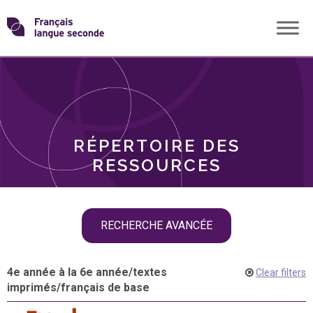
Skip
Transformons
to
THÈMES
content
le
RÔLES
français
RÉPERTOIRE DES
langue
RESSOURCES
seconde
Skip
RECHERCHE AVANCÉE
filter
navigation
4e année à la 6e année
/
textes
Clear filters
imprimés
/
français de base