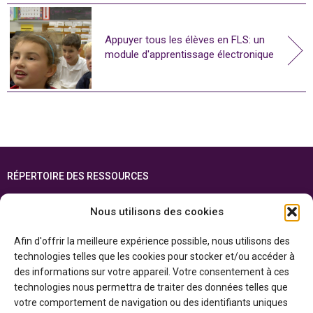
Appuyer tous les élèves en FLS: un
module d'apprentissage électronique
RÉPERTOIRE DES RESSOURCES
FOIRE AUX QUESTIONS
Nous utilisons des cookies
PLAN DU SITE
Afin d'offrir la meilleure expérience possible, nous utilisons des
ENGLISH
technologies telles que les cookies pour stocker et/ou accéder à
des informations sur votre appareil. Votre consentement à ces
Cette ressource est réalisée grâce au soutien financier du gouvernement de
technologies nous permettra de traiter des données telles que
l’Ontario et du gouvernement du
Canada par l’entremise du ministère du
Patrimoine canadien
votre comportement de navigation ou des identifiants uniques