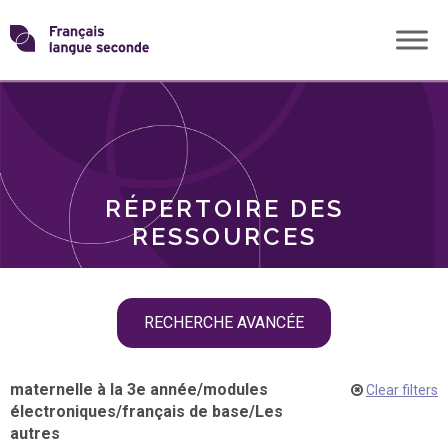
Skip
Transformons
to
THÈMES
content
le
RÔLES
français
RÉPERTOIRE DES
langue
RESSOURCES
seconde
Skip
RECHERCHE AVANCÉE
filter
navigation
maternelle à la 3e année
/
modules
Clear filters
électroniques
/
français de base
/
Les
autres