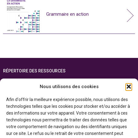
Grammaire en action
RÉPERTOIRE DES RESSOURCES
FOIRE AUX QUESTIONS
Nous utilisons des cookies
PLAN DU SITE
Afin d'offrir la meilleure expérience possible, nous utilisons des
ENGLISH
technologies telles que les cookies pour stocker et/ou accéder à
des informations sur votre appareil. Votre consentement à ces
Cette ressource est réalisée grâce au soutien financier du gouvernement de
technologies nous permettra de traiter des données telles que
l’Ontario et du gouvernement du
Canada par l’entremise du ministère du
Patrimoine canadien
votre comportement de navigation ou des identifiants uniques
sur ce site. Le refus ou le retrait de votre consentement peut