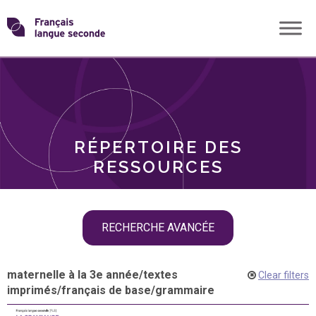
Skip
Transformons
to
THÈMES
content
le
RÔLES
français
RÉPERTOIRE DES
langue
RESSOURCES
seconde
Skip
RECHERCHE AVANCÉE
filter
navigation
maternelle à la 3e année
/
textes
Clear filters
imprimés
/
français de base
/
grammaire