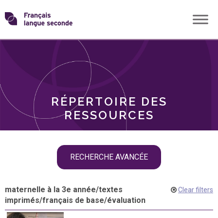
Skip
Transformons
to
THÈMES
content
le
RÔLES
français
RÉPERTOIRE DES
langue
RESSOURCES
seconde
Skip
RECHERCHE AVANCÉE
filter
navigation
maternelle à la 3e année
/
textes
Clear filters
imprimés
/
français de base
/
évaluation