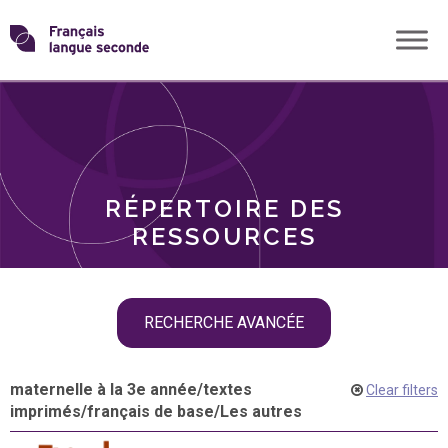
Skip
Transformons
to
THÈMES
content
le
RÔLES
français
RÉPERTOIRE DES
langue
RESSOURCES
seconde
Skip
RECHERCHE AVANCÉE
filter
navigation
maternelle à la 3e année
/
textes
Clear filters
imprimés
/
français de base
/
Les autres