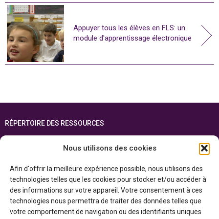
Appuyer tous les élèves en FLS: un
module d'apprentissage électronique
RÉPERTOIRE DES RESSOURCES
FOIRE AUX QUESTIONS
Nous utilisons des cookies
PLAN DU SITE
Afin d'offrir la meilleure expérience possible, nous utilisons des
ENGLISH
technologies telles que les cookies pour stocker et/ou accéder à
des informations sur votre appareil. Votre consentement à ces
Cette ressource est réalisée grâce au soutien financier du gouvernement de
technologies nous permettra de traiter des données telles que
l’Ontario et du gouvernement du
Canada par l’entremise du ministère du
Patrimoine canadien
votre comportement de navigation ou des identifiants uniques