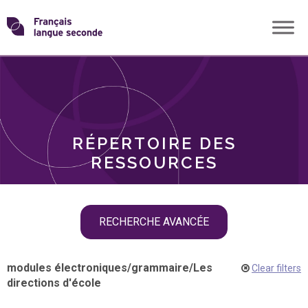
Skip
Transformons
to
THÈMES
content
le
RÔLES
français
RÉPERTOIRE DES
langue
RESSOURCES
seconde
Skip
RECHERCHE AVANCÉE
filter
navigation
modules électroniques
/
grammaire
/
Les
Clear filters
directions d'école