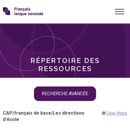
Skip
Transformons
to
THÈMES
content
le
RÔLES
français
RÉPERTOIRE DES
langue
RESSOURCES
seconde
Skip
RECHERCHE AVANCÉE
filter
navigation
CAP
/
français de base
/
Les directions
Clear filters
d'école