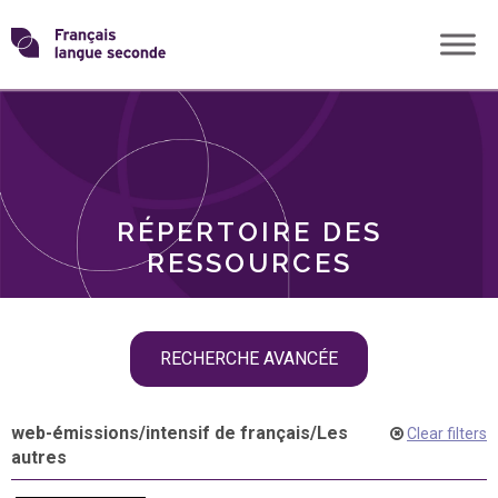
Skip
Transformons
to
THÈMES
content
le
RÔLES
français
RÉPERTOIRE DES
langue
RESSOURCES
seconde
Skip
RECHERCHE AVANCÉE
filter
navigation
web-émissions
/
intensif de français
/
Les
Clear filters
autres