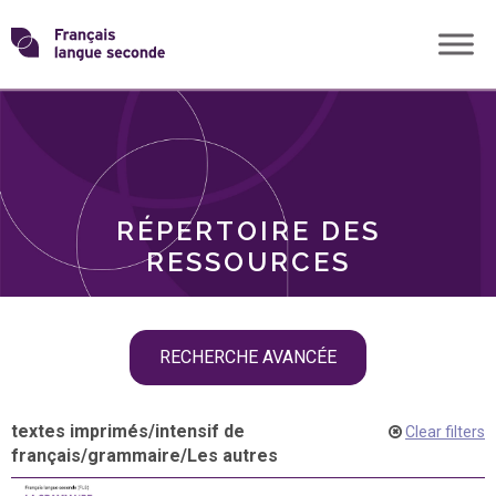
Skip
Transformons
to
THÈMES
content
le
RÔLES
français
RÉPERTOIRE DES
langue
RESSOURCES
seconde
Skip
RECHERCHE AVANCÉE
filter
navigation
textes imprimés
/
intensif de
Clear filters
français
/
grammaire
/
Les autres