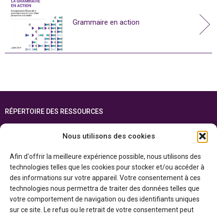
Grammaire en action
RÉPERTOIRE DES RESSOURCES
FOIRE AUX QUESTIONS
Nous utilisons des cookies
PLAN DU SITE
Afin d'offrir la meilleure expérience possible, nous utilisons des
ENGLISH
technologies telles que les cookies pour stocker et/ou accéder à
des informations sur votre appareil. Votre consentement à ces
Cette ressource est réalisée grâce au soutien financier du gouvernement de
technologies nous permettra de traiter des données telles que
l’Ontario et du gouvernement du
Canada par l’entremise du ministère du
Patrimoine canadien
votre comportement de navigation ou des identifiants uniques
sur ce site. Le refus ou le retrait de votre consentement peut