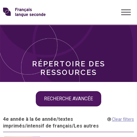
Skip
Transformons
to
THÈMES
content
le
RÔLES
français
RÉPERTOIRE DES
langue
RESSOURCES
seconde
Skip
RECHERCHE AVANCÉE
filter
navigation
4e année à la 6e année
/
textes
Clear filters
imprimés
/
intensif de français
/
Les autres