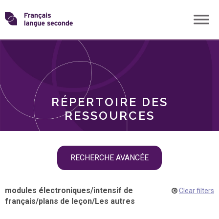
Skip
Transformons
to
THÈMES
content
le
RÔLES
français
RÉPERTOIRE DES
langue
RESSOURCES
seconde
Skip
RECHERCHE AVANCÉE
filter
navigation
modules électroniques
/
intensif de
Clear filters
français
/
plans de leçon
/
Les autres