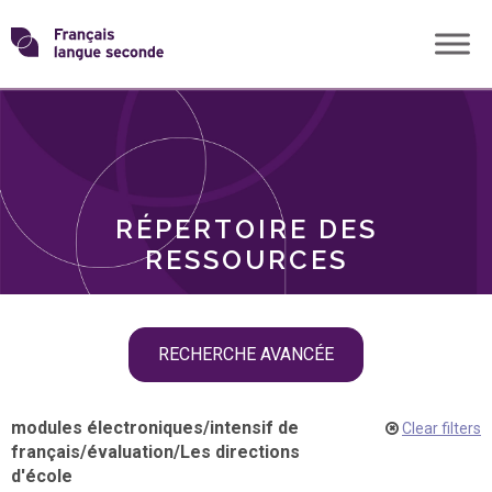
Skip
Transformons
to
THÈMES
content
le
RÔLES
français
RÉPERTOIRE DES
langue
RESSOURCES
seconde
Skip
RECHERCHE AVANCÉE
filter
navigation
modules électroniques
/
intensif de
Clear filters
français
/
évaluation
/
Les directions
d'école