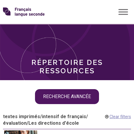
Skip
Transformons
to
THÈMES
content
le
RÔLES
français
RÉPERTOIRE DES
langue
RESSOURCES
seconde
Skip
RECHERCHE AVANCÉE
filter
navigation
textes imprimés
/
intensif de français
/
Clear filters
évaluation
/
Les directions d'école