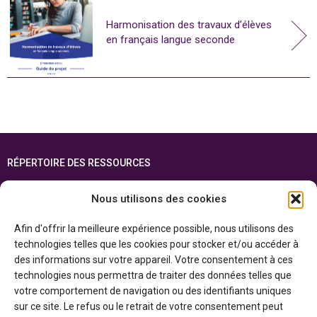
Harmonisation des travaux d’élèves
en français langue seconde
RÉPERTOIRE DES RESSOURCES
FOIRE AUX QUESTIONS
Nous utilisons des cookies
PLAN DU SITE
Afin d'offrir la meilleure expérience possible, nous utilisons des
ENGLISH
technologies telles que les cookies pour stocker et/ou accéder à
des informations sur votre appareil. Votre consentement à ces
Cette ressource est réalisée grâce au soutien financier du gouvernement de
technologies nous permettra de traiter des données telles que
l’Ontario et du gouvernement du
Canada par l’entremise du ministère du
Patrimoine canadien
votre comportement de navigation ou des identifiants uniques
sur ce site. Le refus ou le retrait de votre consentement peut