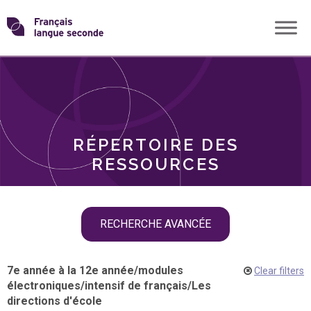
Skip
Transformons
to
THÈMES
content
le
RÔLES
français
RÉPERTOIRE DES
langue
RESSOURCES
seconde
Skip
RECHERCHE AVANCÉE
filter
navigation
7e année à la 12e année
/
modules
Clear filters
électroniques
/
intensif de français
/
Les
directions d'école