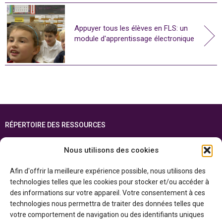
Appuyer tous les élèves en FLS: un
module d'apprentissage électronique
RÉPERTOIRE DES RESSOURCES
FOIRE AUX QUESTIONS
Nous utilisons des cookies
PLAN DU SITE
Afin d'offrir la meilleure expérience possible, nous utilisons des
ENGLISH
technologies telles que les cookies pour stocker et/ou accéder à
des informations sur votre appareil. Votre consentement à ces
Cette ressource est réalisée grâce au soutien financier du gouvernement de
technologies nous permettra de traiter des données telles que
l’Ontario et du gouvernement du
Canada par l’entremise du ministère du
Patrimoine canadien
votre comportement de navigation ou des identifiants uniques