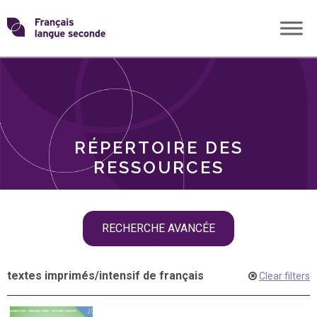
Skip
Transformons
to
THÈMES
content
le
RÔLES
français
RÉPERTOIRE DES
langue
RESSOURCES
seconde
Skip
RECHERCHE AVANCÉE
filter
navigation
textes imprimés
/
intensif de français
Clear filters