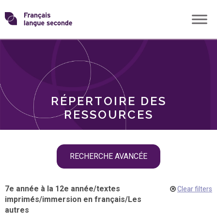
Skip
Transformons
to
THÈMES
content
le
RÔLES
français
RÉPERTOIRE DES
langue
RESSOURCES
seconde
Skip
RECHERCHE AVANCÉE
filter
navigation
7e année à la 12e année
/
textes
Clear filters
imprimés
/
immersion en français
/
Les
autres