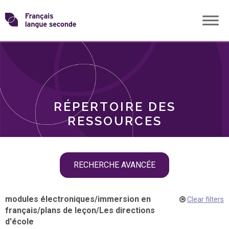
Skip
Transformons
to
THÈMES
content
le
RÔLES
français
RÉPERTOIRE DES
langue
RESSOURCES
seconde
Skip
RECHERCHE AVANCÉE
filter
navigation
modules électroniques
/
immersion en
Clear filters
français
/
plans de leçon
/
Les directions
d'école