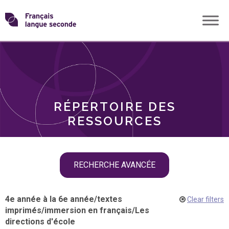
Skip
Transformons
to
THÈMES
content
le
RÔLES
français
RÉPERTOIRE DES
langue
RESSOURCES
seconde
Skip
RECHERCHE AVANCÉE
filter
navigation
4e année à la 6e année
/
textes
Clear filters
imprimés
/
immersion en français
/
Les
directions d'école