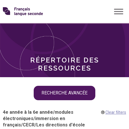
Skip
Transformons
to
THÈMES
content
le
RÔLES
français
RÉPERTOIRE DES
langue
RESSOURCES
seconde
Skip
RECHERCHE AVANCÉE
filter
navigation
4e année à la 6e année
/
modules
Clear filters
électroniques
/
immersion en
français
/
CECR
/
Les directions d'école