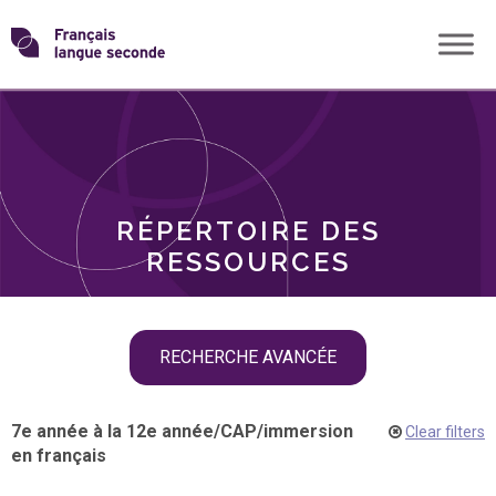
Skip
Transformons
to
THÈMES
content
le
RÔLES
français
RÉPERTOIRE DES
langue
RESSOURCES
seconde
Skip
RECHERCHE AVANCÉE
filter
navigation
7e année à la 12e année
/
CAP
/
immersion
Clear filters
en français