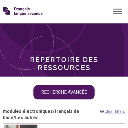
Skip
Transformons
to
THÈMES
content
le
RÔLES
français
RÉPERTOIRE DES
langue
RESSOURCES
seconde
Skip
RECHERCHE AVANCÉE
filter
navigation
modules électroniques
/
français de
Clear filters
base
/
Les autres