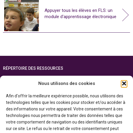
Appuyer tous les élèves en FLS: un
module d'apprentissage électronique
RÉPERTOIRE DES RESSOURCES
FOIRE AUX QUESTIONS
Nous utilisons des cookies
PLAN DU SITE
Afin d'offrir la meilleure expérience possible, nous utilisons des
ENGLISH
technologies telles que les cookies pour stocker et/ou accéder à
des informations sur votre appareil. Votre consentement à ces
Cette ressource est réalisée grâce au soutien financier du gouvernement de
technologies nous permettra de traiter des données telles que
l’Ontario et du gouvernement du
Canada par l’entremise du ministère du
Patrimoine canadien
votre comportement de navigation ou des identifiants uniques
sur ce site. Le refus ou le retrait de votre consentement peut