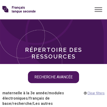
Skip
Transformons
to
THÈMES
content
le
RÔLES
français
RÉPERTOIRE DES
langue
RESSOURCES
seconde
Skip
RECHERCHE AVANCÉE
filter
navigation
maternelle à la 3e année
/
modules
Clear filters
électroniques
/
français de
base
/
recherche
/
Les autres