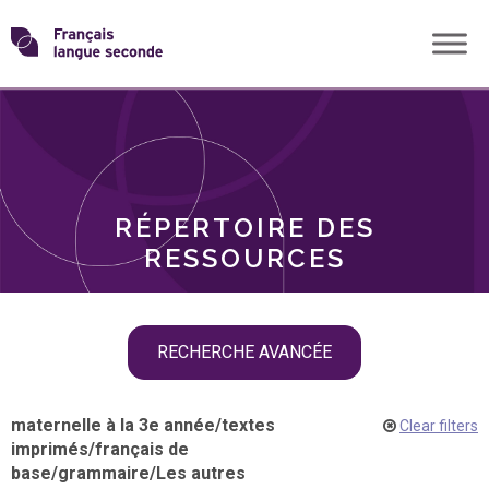
Skip
Transformons
to
THÈMES
content
le
RÔLES
français
RÉPERTOIRE DES
langue
RESSOURCES
seconde
Skip
RECHERCHE AVANCÉE
filter
navigation
maternelle à la 3e année
/
textes
Clear filters
imprimés
/
français de
base
/
grammaire
/
Les autres