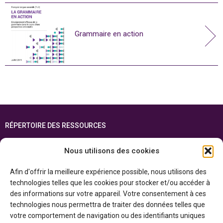
Grammaire en action
RÉPERTOIRE DES RESSOURCES
FOIRE AUX QUESTIONS
Nous utilisons des cookies
PLAN DU SITE
Afin d'offrir la meilleure expérience possible, nous utilisons des
ENGLISH
technologies telles que les cookies pour stocker et/ou accéder à
des informations sur votre appareil. Votre consentement à ces
Cette ressource est réalisée grâce au soutien financier du gouvernement de
technologies nous permettra de traiter des données telles que
l’Ontario et du gouvernement du
Canada par l’entremise du ministère du
Patrimoine canadien
votre comportement de navigation ou des identifiants uniques