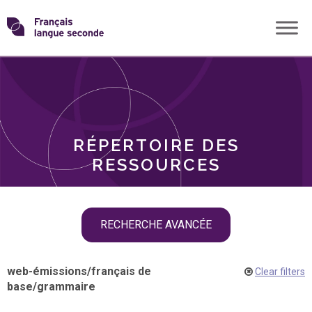
Skip
Transformons
to
THÈMES
content
le
RÔLES
français
RÉPERTOIRE DES
langue
RESSOURCES
seconde
Skip
RECHERCHE AVANCÉE
filter
navigation
web-émissions
/
français de
Clear filters
base
/
grammaire