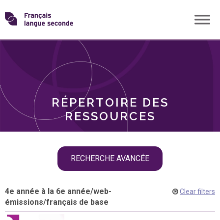
Skip
Transformons
to
THÈMES
content
le
RÔLES
français
RÉPERTOIRE DES
langue
RESSOURCES
seconde
Skip
RECHERCHE AVANCÉE
filter
navigation
4e année à la 6e année
/
web-
Clear filters
émissions
/
français de base