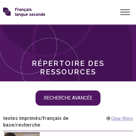
Skip
Transformons
to
THÈMES
content
le
RÔLES
français
RÉPERTOIRE DES
langue
RESSOURCES
seconde
Skip
RECHERCHE AVANCÉE
filter
navigation
textes imprimés
/
français de
Clear filters
base
/
recherche