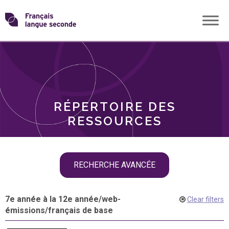
Skip
Transformons
to
THÈMES
content
le
RÔLES
français
RÉPERTOIRE DES
langue
RESSOURCES
seconde
Skip
RECHERCHE AVANCÉE
filter
navigation
7e année à la 12e année
/
web-
Clear filters
émissions
/
français de base