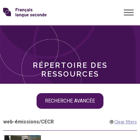
Skip
Transformons
to
THÈMES
content
le
RÔLES
français
RÉPERTOIRE DES
langue
RESSOURCES
seconde
Skip
RECHERCHE AVANCÉE
filter
navigation
web-émissions
/
CECR
Clear filters