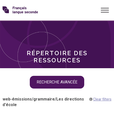
Skip
Transformons
to
THÈMES
content
le
RÔLES
français
RÉPERTOIRE DES
langue
RESSOURCES
seconde
Skip
RECHERCHE AVANCÉE
filter
navigation
web-émissions
/
grammaire
/
Les directions
Clear filters
d'école