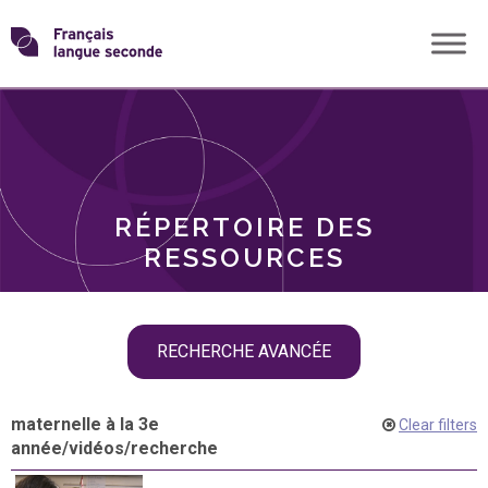
Skip
Transformons
to
THÈMES
content
le
RÔLES
français
RÉPERTOIRE DES
langue
RESSOURCES
seconde
Skip
RECHERCHE AVANCÉE
filter
navigation
maternelle à la 3e
Clear filters
année
/
vidéos
/
recherche