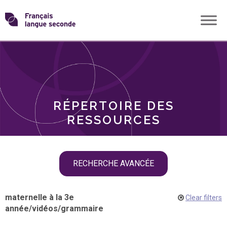
Skip
Transformons
to
THÈMES
content
le
RÔLES
français
RÉPERTOIRE DES
langue
RESSOURCES
seconde
Skip
RECHERCHE AVANCÉE
filter
navigation
maternelle à la 3e
Clear filters
année
/
vidéos
/
grammaire