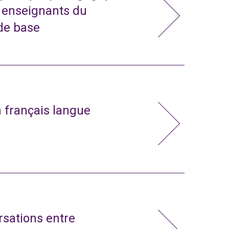
t enseignants du
de base
n français langue
rsations entre