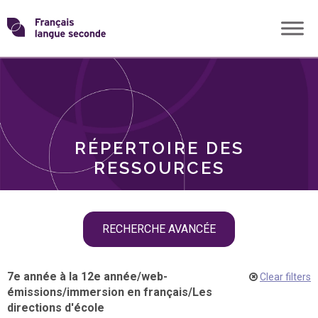
Skip
Transformons
to
THÈMES
content
le
RÔLES
français
RÉPERTOIRE DES
langue
RESSOURCES
seconde
Skip
RECHERCHE AVANCÉE
filter
navigation
7e année à la 12e année
/
web-
Clear filters
émissions
/
immersion en français
/
Les
directions d'école