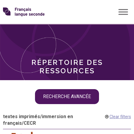
Skip
Transformons
to
THÈMES
content
le
RÔLES
français
RÉPERTOIRE DES
langue
RESSOURCES
seconde
Skip
RECHERCHE AVANCÉE
filter
navigation
textes imprimés
/
immersion en
Clear filters
français
/
CECR