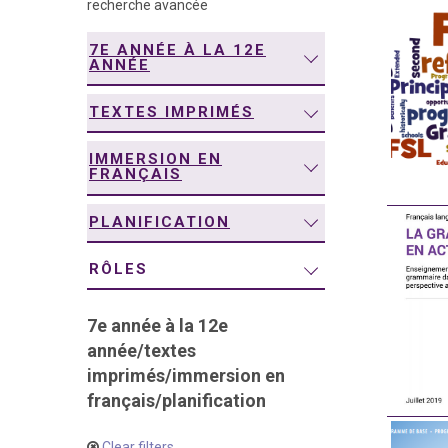
recherche avancée
navigation
7E ANNÉE À LA 12E
ANNÉE
TEXTES IMPRIMÉS
IMMERSION EN
FRANÇAIS
PLANIFICATION
RÔLES
7e année à la 12e
année
/
textes
imprimés
/
immersion en
français
/
planification
Clear filters