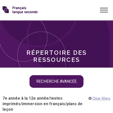
Skip
Transformons
to
THÈMES
content
le
RÔLES
français
RÉPERTOIRE DES
langue
RESSOURCES
seconde
Skip
RECHERCHE AVANCÉE
filter
navigation
7e année à la 12e année
/
textes
Clear filters
imprimés
/
immersion en français
/
plans de
leçon