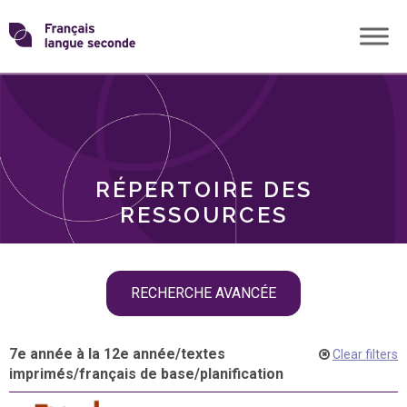
Skip
Transformons
to
THÈMES
content
le
RÔLES
français
RÉPERTOIRE DES
langue
RESSOURCES
seconde
Skip
RECHERCHE AVANCÉE
filter
navigation
7e année à la 12e année
/
textes
Clear filters
imprimés
/
français de base
/
planification