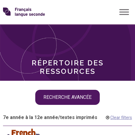
Skip
Transformons
to
THÈMES
content
le
RÔLES
français
RÉPERTOIRE DES
langue
RESSOURCES
seconde
Skip
RECHERCHE AVANCÉE
filter
navigation
7e année à la 12e année
/
textes imprimés
Clear filters