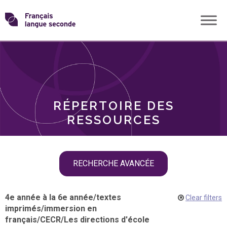
Skip
Transformons
to
THÈMES
content
le
RÔLES
français
RÉPERTOIRE DES
langue
RESSOURCES
seconde
Skip
RECHERCHE AVANCÉE
filter
navigation
4e année à la 6e année
/
textes
Clear filters
imprimés
/
immersion en
français
/
CECR
/
Les directions d'école