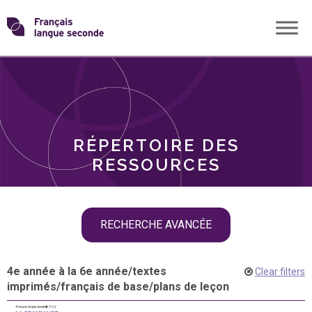
Skip
Transformons
to
THÈMES
content
le
RÔLES
français
RÉPERTOIRE DES
langue
RESSOURCES
seconde
Skip
RECHERCHE AVANCÉE
filter
navigation
4e année à la 6e année
/
textes
Clear filters
imprimés
/
français de base
/
plans de leçon