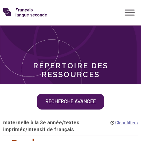
Skip
Transformons
to
THÈMES
content
le
RÔLES
français
RÉPERTOIRE DES
langue
RESSOURCES
seconde
Skip
RECHERCHE AVANCÉE
filter
navigation
maternelle à la 3e année
/
textes
Clear filters
imprimés
/
intensif de français