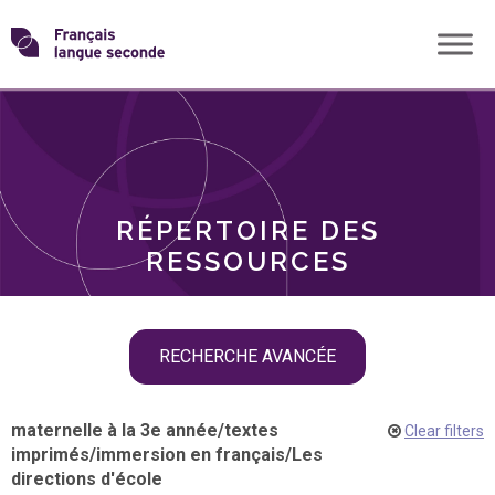
Skip
Transformons
to
THÈMES
content
le
RÔLES
français
RÉPERTOIRE DES
langue
RESSOURCES
seconde
Skip
RECHERCHE AVANCÉE
filter
navigation
maternelle à la 3e année
/
textes
Clear filters
imprimés
/
immersion en français
/
Les
directions d'école