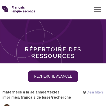
Skip
Transformons
to
THÈMES
content
le
RÔLES
français
RÉPERTOIRE DES
langue
RESSOURCES
seconde
Skip
RECHERCHE AVANCÉE
filter
navigation
maternelle à la 3e année
/
textes
Clear filters
imprimés
/
français de base
/
recherche